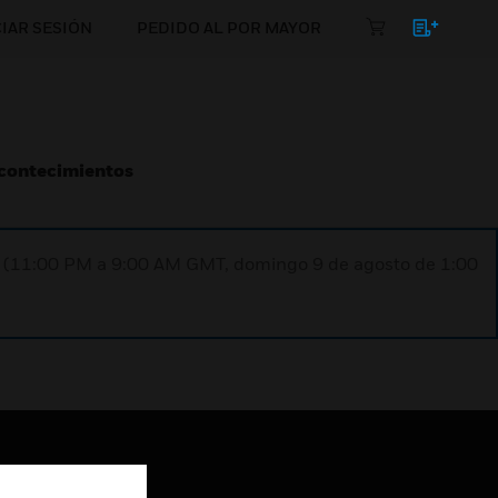
CIAR SESIÓN
PEDIDO AL POR MAYOR
Acontecimientos
ST (11:00 PM a 9:00 AM GMT, domingo 9 de agosto de 1:00