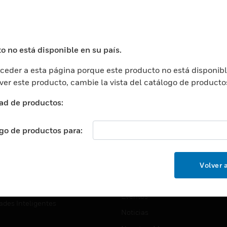
USTRIAS
ASISTENCIA
puertos
Localizar Un Socio
ros Comerciales
Formación
o no está disponible en su país.
ros De Datos
Soporte Técnico
eder a esta página porque este producto no está disponibl
ación
Website Tutoriales Del Sitio We
 ver este producto, cambie la vista del catálogo de producto
rnamentales Y Militares
CARRERAS PROFESIONALE
ad de productos:
ción De La Salud
Carreras Profesionales
ación Superior
ogo de productos para:
Búsqueda De Trabajo
ción
cación E Industrial
EMPRESA
Volver a
cia Y Correcciones
Acerca De
or Minorista
Eventos
ades Inteligentes
Noticias