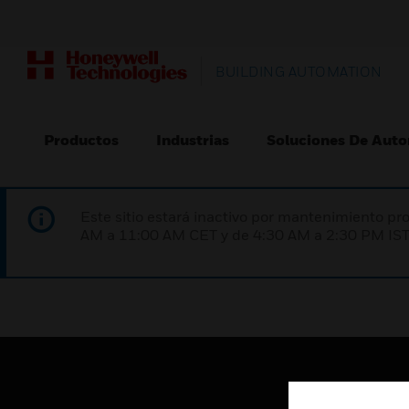
BUILDING AUTOMATION
Productos
Industrias
Soluciones De Auto
Este sitio estará inactivo por mantenimiento 
AM a 11:00 AM CET y de 4:30 AM a 2:30 PM IST