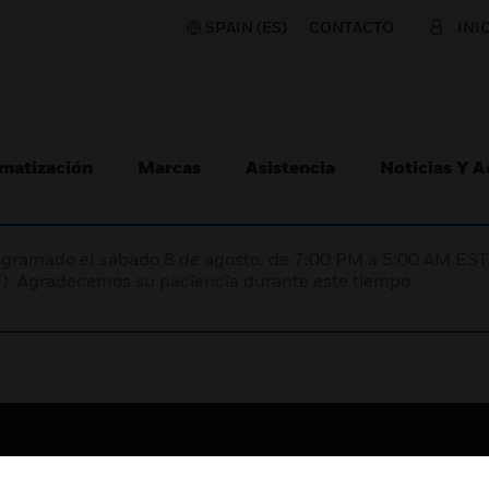
SPAIN (ES)
CONTACTO
INI
matización
Marcas
Asistencia
Noticias Y 
programado el sábado 8 de agosto, de 7:00 PM a 5:00 AM E
). Agradecemos su paciencia durante este tiempo.