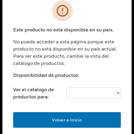
SOLUCIONES
Cambiar vista
INDUSTRIAS
Este producto no está disponible en su país.
Cambiar vista
ASISTENCIA
No puede acceder a esta página porque este
Cambiar vista
producto no está disponible en su país actual.
CARRERAS PROFESIONALES
Para ver este producto, cambie la vista del
Cambiar vista
catálogo de productos.
EMPRESA
Disponibilidad de productos:
Cambiar vista
CONTACTO
Ver el catálogo de
Cambiar vista
productos para:
LEGAL
Cambiar vista
SÍGANOS
Volver a Inicio