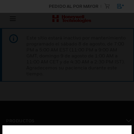
PEDIDO AL POR MAYOR
Este sitio estará inactivo por mantenimiento
programado el sábado 8 de agosto, de 7:00
PM a 5:00 AM EST (11:00 PM a 9:00 AM
GMT, domingo 9 de agosto de 1:00 AM a
11:00 AM CET y de 4:30 AM a 2:30 PM IST).
Agradecemos su paciencia durante este
tiempo.
PRODUCTOS
Cambiar vista