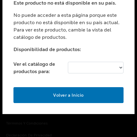
Este producto no está disponible en su país.
Cambiar vista
EMPRESA
No puede acceder a esta página porque este
producto no está disponible en su país actual.
Cambiar vista
Para ver este producto, cambie la vista del
CONTACTO
catálogo de productos.
Cambiar vista
LEGAL
Disponibilidad de productos:
Cambiar vista
SÍGANOS
Ver el catálogo de
productos para:
Volver a Inicio
Copyright © 2026 Honeywell International Inc.
Términos Y Condiciones
Declaración De Privacidad