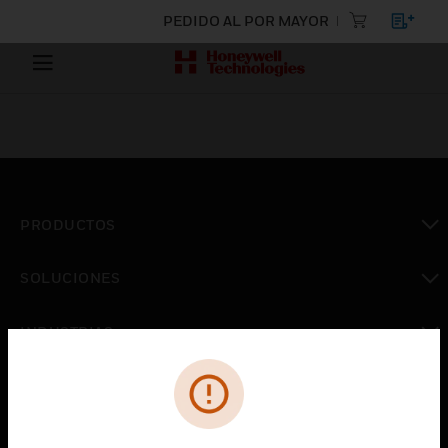
PEDIDO AL POR MAYOR
PRODUCTOS
Cambiar vista
SOLUCIONES
Cambiar vista
INDUSTRIAS
Cambiar vista
ASISTENCIA
Cambiar vista
CARRERAS PROFESIONALES