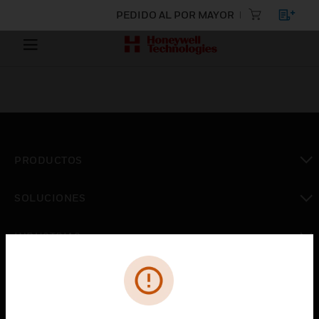
PEDIDO AL POR MAYOR
PRODUCTOS
Cambiar vista
SOLUCIONES
Cambiar vista
INDUSTRIAS
Cambiar vista
ASISTENCIA
Cambiar vista
CARRERAS PROFESIONALES