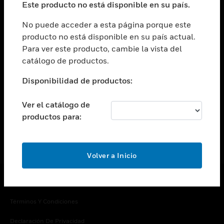
Este producto no está disponible en su país.
Cambiar vista
EMPRESA
No puede acceder a esta página porque este
producto no está disponible en su país actual.
Cambiar vista
Para ver este producto, cambie la vista del
CONTACTO
catálogo de productos.
Cambiar vista
LEGAL
Disponibilidad de productos:
Cambiar vista
SÍGANOS
Ver el catálogo de
productos para:
Volver a Inicio
Copyright © 2026 Honeywell International Inc.
Términos Y Condiciones
Declaración De Privacidad