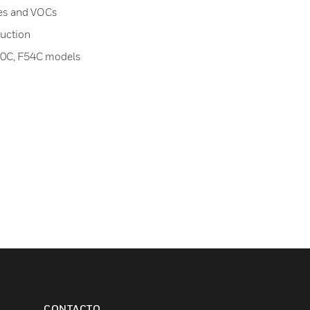
es and VOCs
uction
F70C, F54C models
CONTACTO