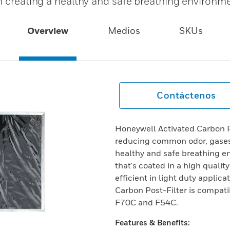
n creating a healthy and safe breathing environme
Overview
Medios
SKUs
Contáctenos
Honeywell Activated Carbon P
reducing common odor, gases 
healthy and safe breathing en
that's coated in a high quality
efficient in light duty appli
Carbon Post-Filter is compati
F70C and F54C.
Features & Benefits: