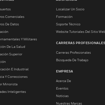
puertos
Localizar Un Socio
ros Comerciales
Formación
ros De Datos
Soporte Técnico
ación
Website Tutoriales Del Sitio We
rnamentales Y Militares
CARRERAS PROFESIONALE
ción De La Salud
Carreras Profesionales
ación Superior
Búsqueda De Trabajo
ción
cación E Industrial
EMPRESA
cia Y Correcciones
Acerca De
or Minorista
Eventos
ades Inteligentes
Noticias
Nuestras Marcas