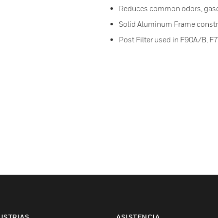
Reduces common odors, gas
Solid Aluminum Frame constr
Post Filter used in F90A/B, 
USTRIAS
ASISTENCIA