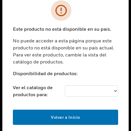
SOLUCIONES
Cambiar vista
INDUSTRIAS
Este producto no está disponible en su país.
Cambiar vista
ASISTENCIA
No puede acceder a esta página porque este
Cambiar vista
producto no está disponible en su país actual.
CARRERAS PROFESIONALES
Para ver este producto, cambie la vista del
Cambiar vista
catálogo de productos.
EMPRESA
Disponibilidad de productos:
Cambiar vista
CONTACTO
Ver el catálogo de
Cambiar vista
productos para:
LEGAL
Cambiar vista
SÍGANOS
Volver a Inicio