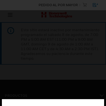
PEDIDO AL POR MAYOR
Este sitio estará inactivo por mantenimiento
programado el sábado 8 de agosto, de 7:00
PM a 5:00 AM EST (11:00 PM a 9:00 AM
GMT, domingo 9 de agosto de 1:00 AM a
11:00 AM CET y de 4:30 AM a 2:30 PM IST).
Agradecemos su paciencia durante este
tiempo.
PRODUCTOS
Cambiar vista