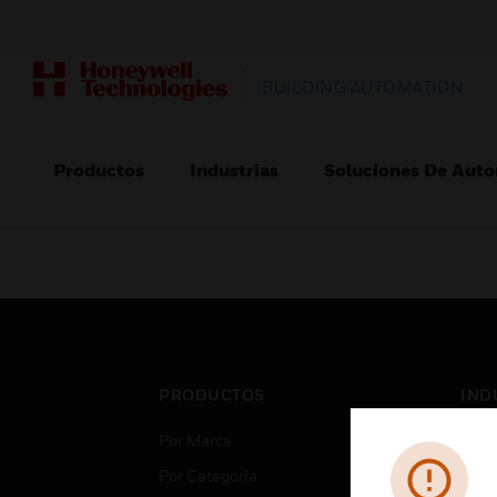
BUILDING AUTOMATION
Productos
Industrias
Soluciones De Auto
PRODUCTOS
IND
Por Marca
Aero
Por Categoría
Cent