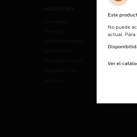
Cent
SOLUCIONES
Educ
Este product
Comodidad
Gube
No puede acc
Incendios
Aten
actual. Para
Edificios Saludables
Educ
Disponibilid
Optimización
Aten
Seguridad En Línea
Fabri
Ver el catál
Seguridad Física
Justi
Servicios
Sect
Ciud