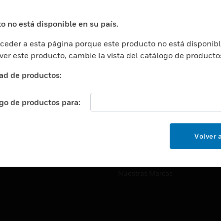
ros De Datos
Soporte Técnico
ación
Website Tutoriales Del Sitio We
o no está disponible en su país.
rnamentales Y Militares
eder a esta página porque este producto no está disponibl
CARRERAS PROFESIONALE
ción De La Salud
 ver este producto, cambie la vista del catálogo de producto
Carreras Profesionales
ación Superior
ad de productos:
Búsqueda De Trabajo
ción
cación E Industrial
ogo de productos para:
EMPRESA
cia Y Correcciones
Acerca De
or Minorista
Volver a
Eventos
ades Inteligentes
Noticias
Nuestras Marcas