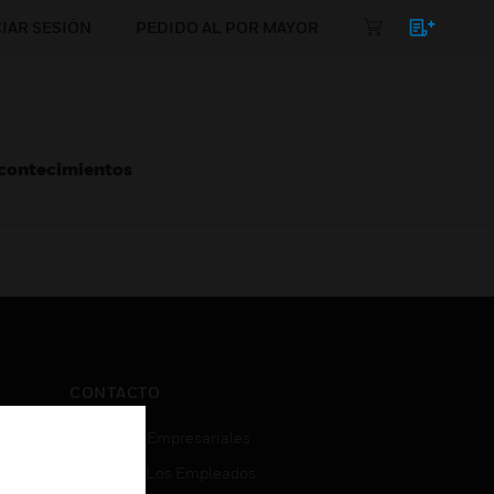
CIAR SESIÓN
PEDIDO AL POR MAYOR
Acontecimientos
CONTACTO
Consultas Empresariales
Acceso De Los Empleados