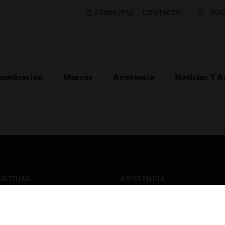
SPAIN (ES)
CONTACTO
INI
matización
Marcas
Asistencia
Noticias Y 
USTRIAS
ASISTENCIA
puertos
Localizar Un Socio
ros Comerciales
Formación