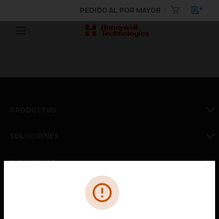
PEDIDO AL POR MAYOR
PRODUCTOS
Cambiar vista
SOLUCIONES
Cambiar vista
INDUSTRIAS
Cambiar vista
ASISTENCIA
Cambiar vista
CARRERAS PROFESIONALES