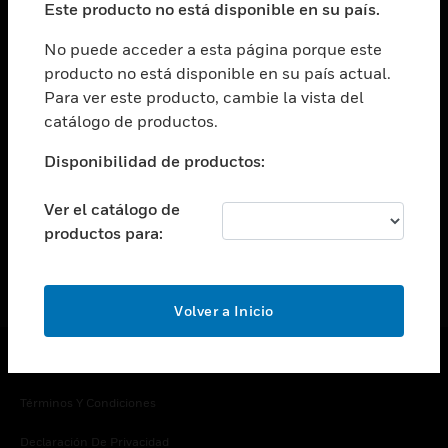
Este producto no está disponible en su país.
Cambiar vista
EMPRESA
No puede acceder a esta página porque este
producto no está disponible en su país actual.
Cambiar vista
Para ver este producto, cambie la vista del
CONTACTO
catálogo de productos.
Cambiar vista
LEGAL
Disponibilidad de productos:
Cambiar vista
SÍGANOS
Ver el catálogo de
productos para:
Volver a Inicio
Copyright © 2026 Honeywell International Inc.
Términos Y Condiciones
Declaración De Privacidad