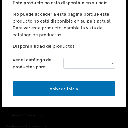
Este producto no está disponible en su país.
Cambiar vista
EMPRESA
No puede acceder a esta página porque este
producto no está disponible en su país actual.
Cambiar vista
Para ver este producto, cambie la vista del
CONTACTO
catálogo de productos.
Cambiar vista
LEGAL
Disponibilidad de productos:
Cambiar vista
SÍGANOS
Ver el catálogo de
productos para:
Volver a Inicio
Copyright © 2026 Honeywell International Inc.
Términos Y Condiciones
Declaración De Privacidad