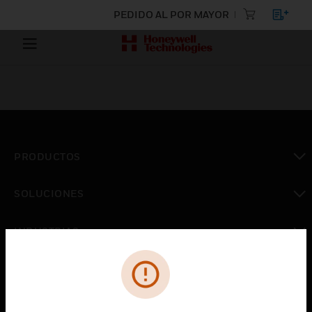
PEDIDO AL POR MAYOR
PRODUCTOS
Cambiar vista
SOLUCIONES
Cambiar vista
INDUSTRIAS
Cambiar vista
ASISTENCIA
Cambiar vista
CARRERAS PROFESIONALES