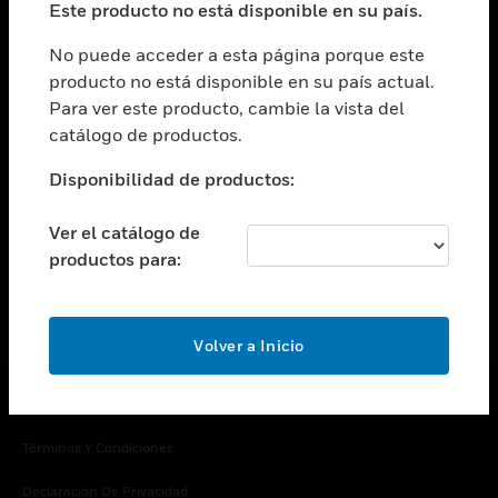
Este producto no está disponible en su país.
Cambiar vista
EMPRESA
No puede acceder a esta página porque este
producto no está disponible en su país actual.
Cambiar vista
Para ver este producto, cambie la vista del
CONTACTO
catálogo de productos.
Cambiar vista
LEGAL
Disponibilidad de productos:
Cambiar vista
SÍGANOS
Ver el catálogo de
productos para:
Volver a Inicio
Copyright © 2026 Honeywell International Inc.
Términos Y Condiciones
Declaración De Privacidad