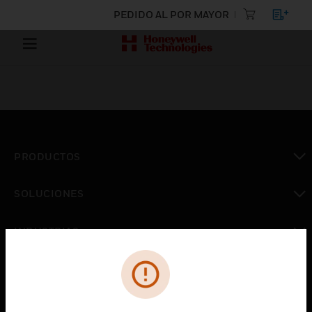
PEDIDO AL POR MAYOR
PRODUCTOS
Cambiar vista
SOLUCIONES
Cambiar vista
INDUSTRIAS
Cambiar vista
ASISTENCIA
Cambiar vista
CARRERAS PROFESIONALES