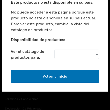
Este producto no está disponible en su país.
Cambiar vista
EMPRESA
No puede acceder a esta página porque este
producto no está disponible en su país actual.
Cambiar vista
Para ver este producto, cambie la vista del
CONTACTO
catálogo de productos.
Cambiar vista
LEGAL
Disponibilidad de productos:
Cambiar vista
SÍGANOS
Ver el catálogo de
productos para:
Volver a Inicio
Copyright © 2026 Honeywell International Inc.
Términos Y Condiciones
Declaración De Privacidad