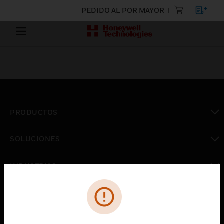
PEDIDO AL POR MAYOR
PRODUCTOS
Cambiar vista
SOLUCIONES
Cambiar vista
INDUSTRIAS
Cambiar vista
ASISTENCIA
Cambiar vista
CARRERAS PROFESIONALES