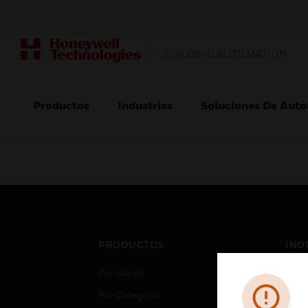
BUILDING AUTOMATION
Productos
Industrias
Soluciones De Auto
PRODUCTOS
IND
Por Marca
Aero
Por Categoría
Cent