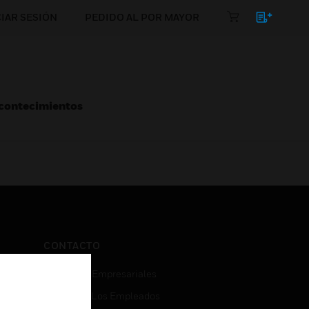
CIAR SESIÓN
PEDIDO AL POR MAYOR
Acontecimientos
CONTACTO
Consultas Empresariales
Acceso De Los Empleados