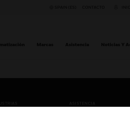
SPAIN (ES)
CONTACTO
INI
matización
Marcas
Asistencia
Noticias Y 
USTRIAS
ASISTENCIA
puertos
Localizar Un Socio
ros Comerciales
Formación