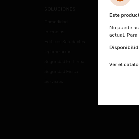
Cent
SOLUCIONES
Educ
Este product
Comodidad
Gube
No puede acc
Incendios
Aten
actual. Para
Edificios Saludables
Educ
Disponibilid
Optimización
Aten
Seguridad En Línea
Fabri
Ver el catál
Seguridad Física
Justi
Servicios
Sect
Ciud