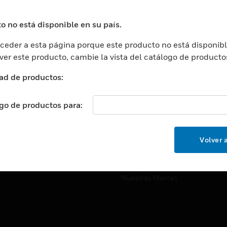
ros De Datos
Soporte Técnico
ación
Website Tutoriales Del Sitio We
o no está disponible en su país.
rnamentales Y Militares
eder a esta página porque este producto no está disponibl
CARRERAS PROFESIONALE
ción De La Salud
 ver este producto, cambie la vista del catálogo de producto
Carreras Profesionales
ación Superior
ad de productos:
Búsqueda De Trabajo
ción
cación E Industrial
ogo de productos para:
EMPRESA
cia Y Correcciones
Acerca De
or Minorista
Volver a
Eventos
ades Inteligentes
Noticias
Nuestras Marcas