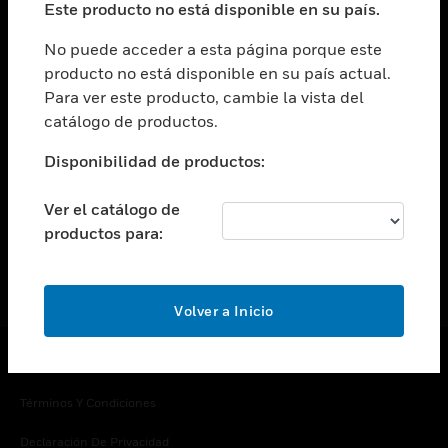
Este producto no está disponible en su país.
Cambiar vista
EMPRESA
No puede acceder a esta página porque este
producto no está disponible en su país actual.
Cambiar vista
Para ver este producto, cambie la vista del
CONTACTO
catálogo de productos.
Cambiar vista
LEGAL
Disponibilidad de productos:
Cambiar vista
SÍGANOS
Ver el catálogo de
productos para:
Volver a Inicio
Copyright © 2026 Honeywell International Inc.
Términos Y Condiciones
Declaración De Privacidad