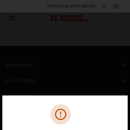
PEDIDO AL POR MAYOR
PRODUCTOS
Cambiar vista
SOLUCIONES
Cambiar vista
INDUSTRIAS
Cambiar vista
ASISTENCIA
Cambiar vista
CARRERAS PROFESIONALES