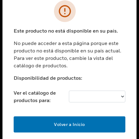
SOLUCIONES
Cambiar vista
INDUSTRIAS
Este producto no está disponible en su país.
Cambiar vista
ASISTENCIA
No puede acceder a esta página porque este
Cambiar vista
producto no está disponible en su país actual.
CARRERAS PROFESIONALES
Para ver este producto, cambie la vista del
Cambiar vista
catálogo de productos.
EMPRESA
Disponibilidad de productos:
Cambiar vista
CONTACTO
Ver el catálogo de
Cambiar vista
productos para:
LEGAL
Cambiar vista
SÍGANOS
Volver a Inicio