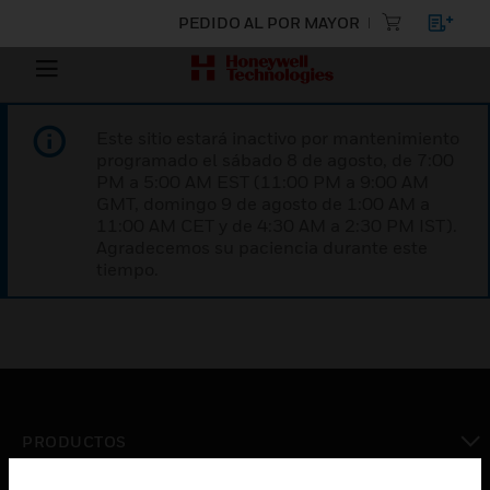
PEDIDO AL POR MAYOR
Este sitio estará inactivo por mantenimiento
programado el sábado 8 de agosto, de 7:00
PM a 5:00 AM EST (11:00 PM a 9:00 AM
GMT, domingo 9 de agosto de 1:00 AM a
11:00 AM CET y de 4:30 AM a 2:30 PM IST).
Agradecemos su paciencia durante este
tiempo.
PRODUCTOS
Cambiar vista