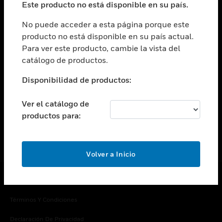
Este producto no está disponible en su país.
Cambiar vista
EMPRESA
No puede acceder a esta página porque este
producto no está disponible en su país actual.
Cambiar vista
Para ver este producto, cambie la vista del
CONTACTO
catálogo de productos.
Cambiar vista
LEGAL
Disponibilidad de productos:
Cambiar vista
SÍGANOS
Ver el catálogo de
productos para:
Volver a Inicio
Copyright © 2026 Honeywell International Inc.
Términos Y Condiciones
Declaración De Privacidad