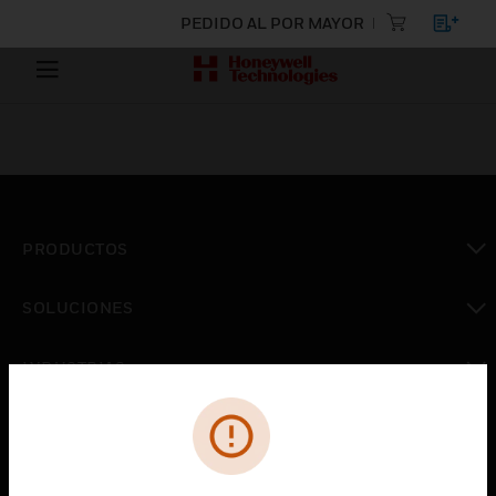
PEDIDO AL POR MAYOR
PRODUCTOS
Cambiar vista
SOLUCIONES
Cambiar vista
INDUSTRIAS
Cambiar vista
ASISTENCIA
Cambiar vista
CARRERAS PROFESIONALES