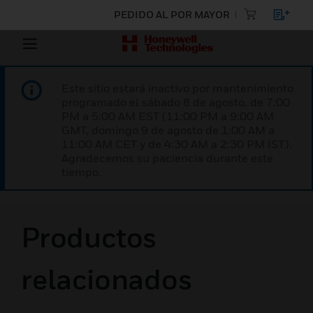
PEDIDO AL POR MAYOR
Este sitio estará inactivo por mantenimiento
programado el sábado 8 de agosto, de 7:00
PM a 5:00 AM EST (11:00 PM a 9:00 AM
GMT, domingo 9 de agosto de 1:00 AM a
11:00 AM CET y de 4:30 AM a 2:30 PM IST).
Agradecemos su paciencia durante este
tiempo.
Productos
relacionados