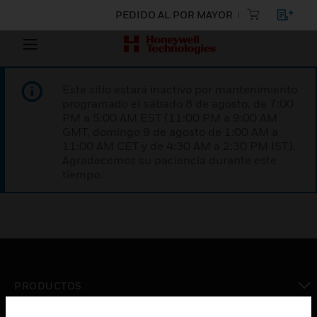
PEDIDO AL POR MAYOR
Este sitio estará inactivo por mantenimiento
programado el sábado 8 de agosto, de 7:00
PM a 5:00 AM EST (11:00 PM a 9:00 AM
GMT, domingo 9 de agosto de 1:00 AM a
11:00 AM CET y de 4:30 AM a 2:30 PM IST).
Agradecemos su paciencia durante este
tiempo.
PRODUCTOS
Cambiar vista