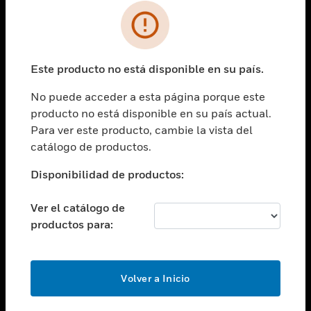
SOLUCIONES
Cambiar vista
INDUSTRIAS
Este producto no está disponible en su país.
Cambiar vista
ASISTENCIA
No puede acceder a esta página porque este
Cambiar vista
producto no está disponible en su país actual.
CARRERAS PROFESIONALES
Para ver este producto, cambie la vista del
Cambiar vista
catálogo de productos.
EMPRESA
Disponibilidad de productos:
Cambiar vista
CONTACTO
Ver el catálogo de
Cambiar vista
productos para:
LEGAL
Cambiar vista
SÍGANOS
Volver a Inicio