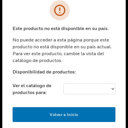
SOLUCIONES
Cambiar vista
INDUSTRIAS
Este producto no está disponible en su país.
Cambiar vista
ASISTENCIA
No puede acceder a esta página porque este
Cambiar vista
producto no está disponible en su país actual.
CARRERAS PROFESIONALES
Para ver este producto, cambie la vista del
Cambiar vista
catálogo de productos.
EMPRESA
Disponibilidad de productos:
Cambiar vista
CONTACTO
Ver el catálogo de
Cambiar vista
productos para:
LEGAL
Cambiar vista
SÍGANOS
Volver a Inicio