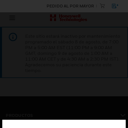
PEDIDO AL POR MAYOR
Este sitio estará inactivo por mantenimiento
programado el sábado 8 de agosto, de 7:00
PM a 5:00 AM EST (11:00 PM a 9:00 AM
GMT, domingo 9 de agosto de 1:00 AM a
11:00 AM CET y de 4:30 AM a 2:30 PM IST).
Agradecemos su paciencia durante este
tiempo.
PRODUCTOS
Cambiar vista