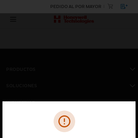
PEDIDO AL POR MAYOR
PRODUCTOS
Cambiar vista
SOLUCIONES
Cambiar vista
INDUSTRIAS
Cambiar vista
ASISTENCIA
Cambiar vista
CARRERAS PROFESIONALES