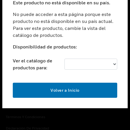
Este producto no está disponible en su país.
Cambiar vista
EMPRESA
No puede acceder a esta página porque este
producto no está disponible en su país actual.
Cambiar vista
Para ver este producto, cambie la vista del
CONTACTO
catálogo de productos.
Cambiar vista
LEGAL
Disponibilidad de productos:
Cambiar vista
SÍGANOS
Ver el catálogo de
productos para:
Volver a Inicio
Copyright © 2026 Honeywell International Inc.
Términos Y Condiciones
Declaración De Privacidad