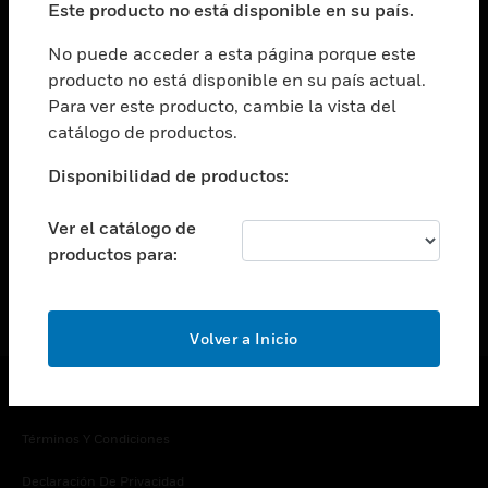
Este producto no está disponible en su país.
Cambiar vista
EMPRESA
No puede acceder a esta página porque este
producto no está disponible en su país actual.
Cambiar vista
Para ver este producto, cambie la vista del
CONTACTO
catálogo de productos.
Cambiar vista
LEGAL
Disponibilidad de productos:
Cambiar vista
SÍGANOS
Ver el catálogo de
productos para:
Volver a Inicio
Copyright © 2026 Honeywell International Inc.
Términos Y Condiciones
Declaración De Privacidad