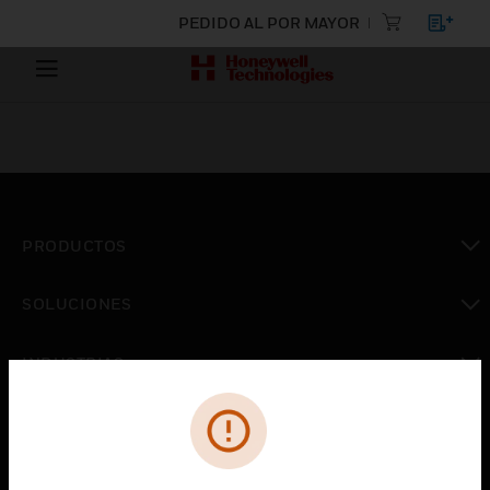
PEDIDO AL POR MAYOR
PRODUCTOS
Cambiar vista
SOLUCIONES
Cambiar vista
INDUSTRIAS
Cambiar vista
ASISTENCIA
Cambiar vista
CARRERAS PROFESIONALES