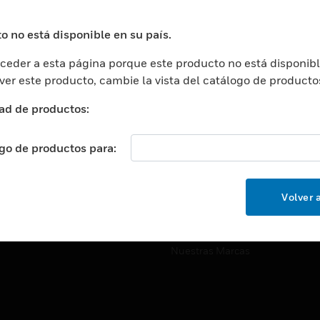
ros De Datos
Soporte Técnico
ación
Website Tutoriales Del Sitio We
o no está disponible en su país.
rnamentales Y Militares
eder a esta página porque este producto no está disponibl
CARRERAS PROFESIONALE
ción De La Salud
 ver este producto, cambie la vista del catálogo de producto
Carreras Profesionales
ación Superior
ad de productos:
Búsqueda De Trabajo
ción
cación E Industrial
ogo de productos para:
EMPRESA
cia Y Correcciones
Acerca De
or Minorista
Volver a
Eventos
ades Inteligentes
Noticias
Nuestras Marcas