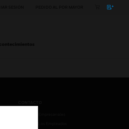
CIAR SESIÓN
PEDIDO AL POR MAYOR
Acontecimientos
CONTACTO
Consultas Empresariales
Acceso De Los Empleados