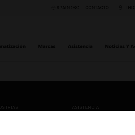
SPAIN (ES)
CONTACTO
INI
matización
Marcas
Asistencia
Noticias Y 
USTRIAS
ASISTENCIA
puertos
Localizar Un Socio
ros Comerciales
Formación