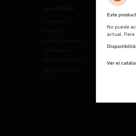
Cent
SOLUCIONES
Educ
Este product
Comodidad
Gube
No puede acc
Incendios
Aten
actual. Para
Edificios Saludables
Educ
Disponibilid
Optimización
Aten
Seguridad En Línea
Fabri
Ver el catál
Seguridad Física
Justi
Servicios
Sect
Ciud