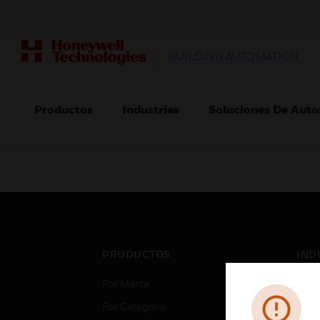
BUILDING AUTOMATION
Productos
Industrias
Soluciones De Auto
PRODUCTOS
IND
Por Marca
Aero
Por Categoría
Cent