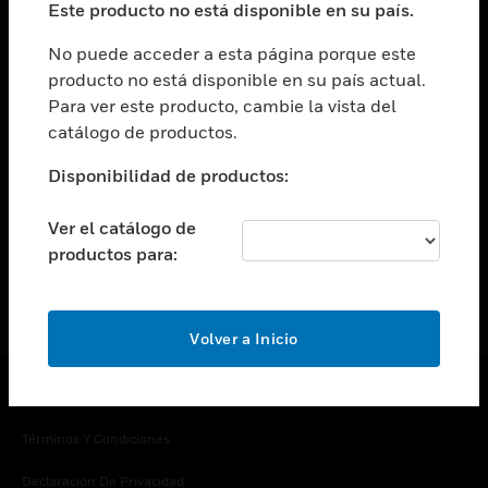
Este producto no está disponible en su país.
Cambiar vista
EMPRESA
No puede acceder a esta página porque este
producto no está disponible en su país actual.
Cambiar vista
Para ver este producto, cambie la vista del
CONTACTO
catálogo de productos.
Cambiar vista
LEGAL
Disponibilidad de productos:
Cambiar vista
SÍGANOS
Ver el catálogo de
productos para:
Volver a Inicio
Copyright © 2026 Honeywell International Inc.
Términos Y Condiciones
Declaración De Privacidad