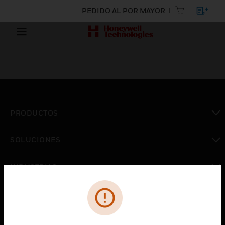
PEDIDO AL POR MAYOR
PRODUCTOS
Cambiar vista
SOLUCIONES
Cambiar vista
INDUSTRIAS
Cambiar vista
ASISTENCIA
Cambiar vista
CARRERAS PROFESIONALES