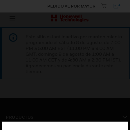
PEDIDO AL POR MAYOR
Este sitio estará inactivo por mantenimiento
programado el sábado 8 de agosto, de 7:00
PM a 5:00 AM EST (11:00 PM a 9:00 AM
GMT, domingo 9 de agosto de 1:00 AM a
11:00 AM CET y de 4:30 AM a 2:30 PM IST).
Agradecemos su paciencia durante este
tiempo.
PRODUCTOS
Cambiar vista