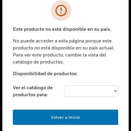
SOLUCIONES
Cambiar vista
INDUSTRIAS
Este producto no está disponible en su país.
Cambiar vista
ASISTENCIA
No puede acceder a esta página porque este
Cambiar vista
producto no está disponible en su país actual.
CARRERAS PROFESIONALES
Para ver este producto, cambie la vista del
Cambiar vista
catálogo de productos.
EMPRESA
Disponibilidad de productos:
Cambiar vista
CONTACTO
Ver el catálogo de
Cambiar vista
productos para:
LEGAL
Cambiar vista
SÍGANOS
Volver a Inicio