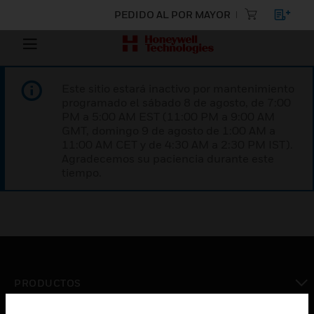
PEDIDO AL POR MAYOR
Este sitio estará inactivo por mantenimiento
programado el sábado 8 de agosto, de 7:00
PM a 5:00 AM EST (11:00 PM a 9:00 AM
GMT, domingo 9 de agosto de 1:00 AM a
11:00 AM CET y de 4:30 AM a 2:30 PM IST).
Agradecemos su paciencia durante este
tiempo.
PRODUCTOS
Cambiar vista