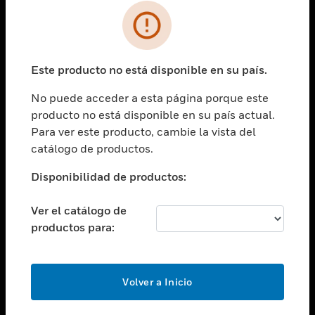
SOLUCIONES
Cambiar vista
INDUSTRIAS
Este producto no está disponible en su país.
Cambiar vista
ASISTENCIA
No puede acceder a esta página porque este
Cambiar vista
producto no está disponible en su país actual.
CARRERAS PROFESIONALES
Para ver este producto, cambie la vista del
Cambiar vista
catálogo de productos.
EMPRESA
Disponibilidad de productos:
Cambiar vista
CONTACTO
Ver el catálogo de
Cambiar vista
productos para:
LEGAL
Cambiar vista
SÍGANOS
Volver a Inicio