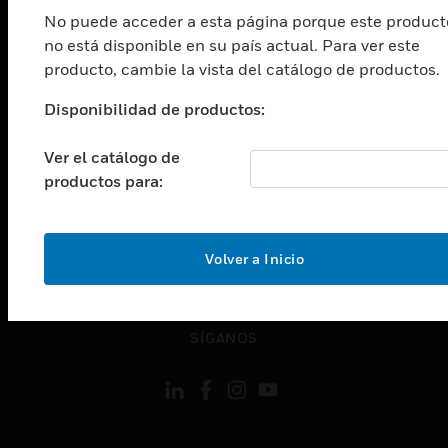
Cambiar vista
INDUSTRIAS
No puede acceder a esta página porque este product
no está disponible en su país actual. Para ver este
Cambiar vista
producto, cambie la vista del catálogo de productos.
ASISTENCIA
Cambiar vista
Disponibilidad de productos:
CARRERAS PROFESIONALES
Ver el catálogo de
Cambiar vista
EMPRESA
productos para:
Cambiar vista
CONTACTO
Volver a Inicio
Cambiar vista
LEGAL
Cambiar vista
SÍGANOS