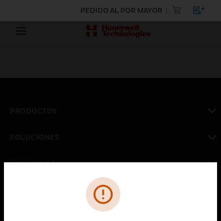
PEDIDO AL POR MAYOR
PRODUCTOS
Cambiar vista
SOLUCIONES
Cambiar vista
INDUSTRIAS
Cambiar vista
ASISTENCIA
Cambiar vista
CARRERAS PROFESIONALES