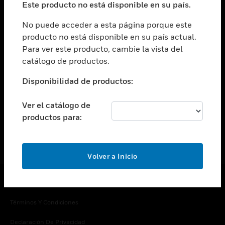
Este producto no está disponible en su país.
Cambiar vista
EMPRESA
No puede acceder a esta página porque este
producto no está disponible en su país actual.
Cambiar vista
Para ver este producto, cambie la vista del
CONTACTO
catálogo de productos.
Cambiar vista
LEGAL
Disponibilidad de productos:
Cambiar vista
SÍGANOS
Ver el catálogo de
productos para:
Volver a Inicio
Copyright © 2026 Honeywell International Inc.
Términos Y Condiciones
Declaración De Privacidad