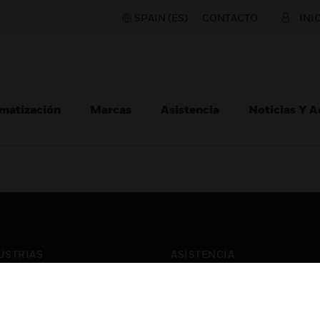
SPAIN (ES)
CONTACTO
INI
matización
Marcas
Asistencia
Noticias Y 
USTRIAS
ASISTENCIA
puertos
Localizar Un Socio
ros Comerciales
Formación