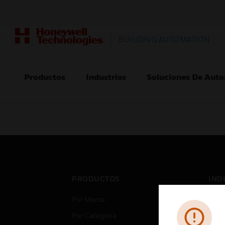
BUILDING AUTOMATION
Productos
Industrias
Soluciones De Auto
PRODUCTOS
IND
Por Marca
Aero
Por Categoría
Cent