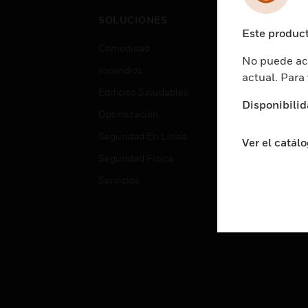
Cent
SOLUCIONES
Educ
Este product
Comodidad
Gube
No puede acc
Incendios
Aten
actual. Para
Edificios Saludables
Educ
Disponibilid
Optimización
Aten
Seguridad En Línea
Fabri
Ver el catál
Seguridad Física
Justi
Servicios
Sect
Ciud