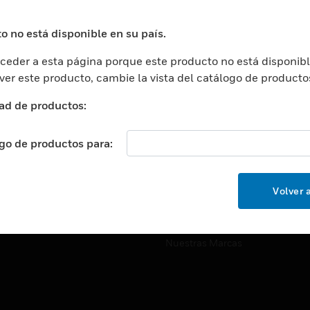
ros De Datos
Soporte Técnico
ación
Website Tutoriales Del Sitio We
o no está disponible en su país.
rnamentales Y Militares
eder a esta página porque este producto no está disponibl
CARRERAS PROFESIONALE
ción De La Salud
 ver este producto, cambie la vista del catálogo de producto
Carreras Profesionales
ación Superior
ad de productos:
Búsqueda De Trabajo
ción
cación E Industrial
ogo de productos para:
EMPRESA
cia Y Correcciones
Acerca De
or Minorista
Volver a
Eventos
ades Inteligentes
Noticias
Nuestras Marcas