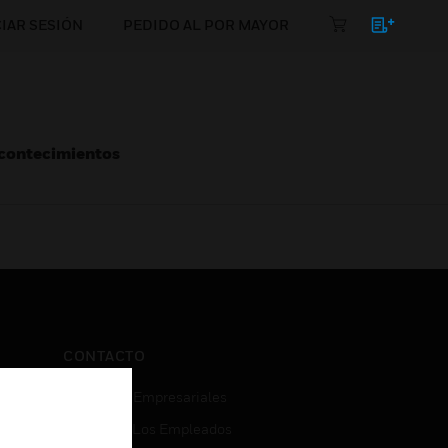
CIAR SESIÓN
PEDIDO AL POR MAYOR
Acontecimientos
CONTACTO
Consultas Empresariales
Acceso De Los Empleados