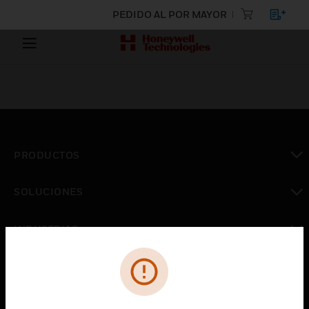
PEDIDO AL POR MAYOR
PRODUCTOS
Cambiar vista
SOLUCIONES
Cambiar vista
INDUSTRIAS
Cambiar vista
ASISTENCIA
Cambiar vista
CARRERAS PROFESIONALES