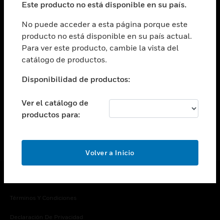
Este producto no está disponible en su país.
Cambiar vista
EMPRESA
No puede acceder a esta página porque este
producto no está disponible en su país actual.
Cambiar vista
Para ver este producto, cambie la vista del
CONTACTO
catálogo de productos.
Cambiar vista
LEGAL
Disponibilidad de productos:
Cambiar vista
SÍGANOS
Ver el catálogo de
productos para:
Volver a Inicio
Copyright © 2026 Honeywell International Inc.
Términos Y Condiciones
Declaración De Privacidad