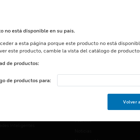
USTRIAS
ASISTENCIA
puertos
Localizar Un Socio
ros Comerciales
Formación
o no está disponible en su país.
ros De Datos
Soporte Técnico
eder a esta página porque este producto no está disponibl
ación
Website Tutoriales Del Sitio We
 ver este producto, cambie la vista del catálogo de producto
rnamentales Y Militares
CARRERAS PROFESIONALE
ad de productos:
ción De La Salud
Carreras Profesionales
ación Superior
ogo de productos para:
Búsqueda De Trabajo
ción
cación E Industrial
EMPRESA
Volver a
cia Y Correcciones
Acerca De
or Minorista
Eventos
ades Inteligentes
Noticias