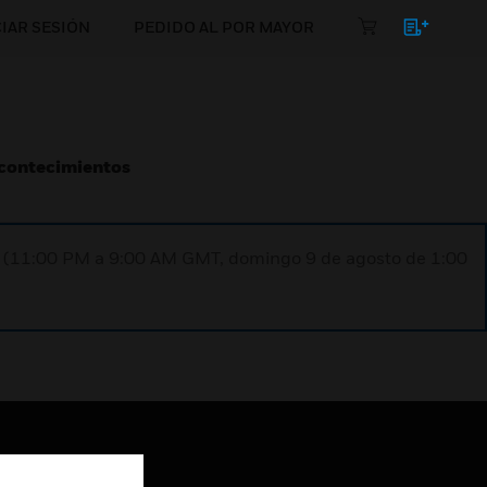
CIAR SESIÓN
PEDIDO AL POR MAYOR
Acontecimientos
ST (11:00 PM a 9:00 AM GMT, domingo 9 de agosto de 1:00