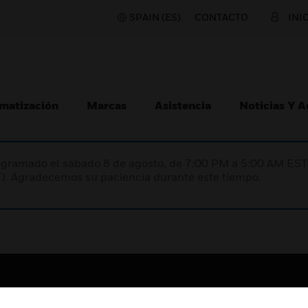
SPAIN (ES)
CONTACTO
INI
matización
Marcas
Asistencia
Noticias Y 
programado el sábado 8 de agosto, de 7:00 PM a 5:00 AM E
). Agradecemos su paciencia durante este tiempo.