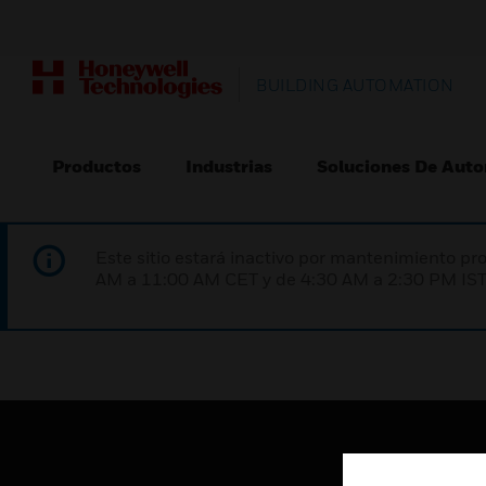
BUILDING AUTOMATION
Productos
Industrias
Soluciones De Auto
Este sitio estará inactivo por mantenimiento 
AM a 11:00 AM CET y de 4:30 AM a 2:30 PM IST