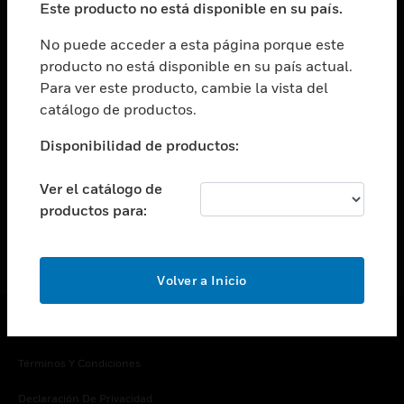
Este producto no está disponible en su país.
Cambiar vista
EMPRESA
No puede acceder a esta página porque este
producto no está disponible en su país actual.
Cambiar vista
Para ver este producto, cambie la vista del
CONTACTO
catálogo de productos.
Cambiar vista
LEGAL
Disponibilidad de productos:
Cambiar vista
SÍGANOS
Ver el catálogo de
productos para:
Volver a Inicio
Copyright © 2026 Honeywell International Inc.
Términos Y Condiciones
Declaración De Privacidad