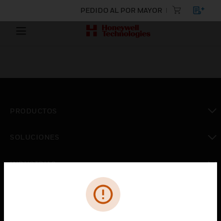
PEDIDO AL POR MAYOR
PRODUCTOS
Cambiar vista
SOLUCIONES
Cambiar vista
INDUSTRIAS
Cambiar vista
ASISTENCIA
Cambiar vista
CARRERAS PROFESIONALES