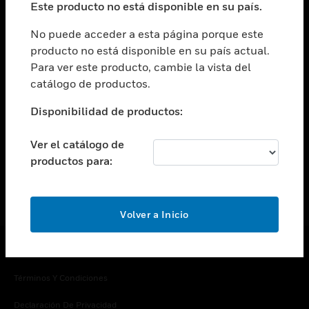
Este producto no está disponible en su país.
Cambiar vista
EMPRESA
No puede acceder a esta página porque este
producto no está disponible en su país actual.
Cambiar vista
Para ver este producto, cambie la vista del
CONTACTO
catálogo de productos.
Cambiar vista
LEGAL
Disponibilidad de productos:
Cambiar vista
SÍGANOS
Ver el catálogo de
productos para:
Volver a Inicio
Copyright © 2026 Honeywell International Inc.
Términos Y Condiciones
Declaración De Privacidad