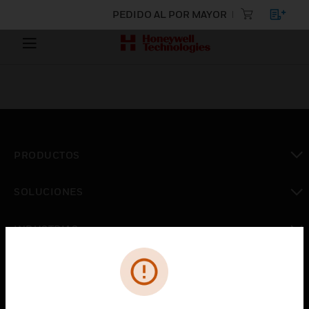
PEDIDO AL POR MAYOR
PRODUCTOS
Cambiar vista
SOLUCIONES
Cambiar vista
INDUSTRIAS
Cambiar vista
ASISTENCIA
Cambiar vista
CARRERAS PROFESIONALES