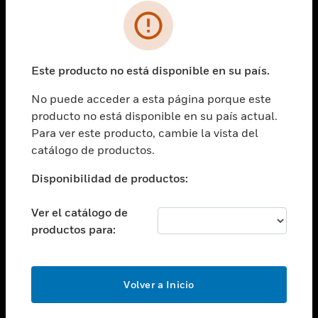
SOLUCIONES
Cambiar vista
INDUSTRIAS
Este producto no está disponible en su país.
Cambiar vista
ASISTENCIA
No puede acceder a esta página porque este
Cambiar vista
producto no está disponible en su país actual.
CARRERAS PROFESIONALES
Para ver este producto, cambie la vista del
Cambiar vista
catálogo de productos.
EMPRESA
Disponibilidad de productos:
Cambiar vista
CONTACTO
Ver el catálogo de
Cambiar vista
productos para:
LEGAL
Cambiar vista
SÍGANOS
Volver a Inicio