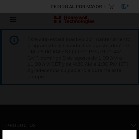
PEDIDO AL POR MAYOR
Este sitio estará inactivo por mantenimiento
programado el sábado 8 de agosto, de 7:00
PM a 5:00 AM EST (11:00 PM a 9:00 AM
GMT, domingo 9 de agosto de 1:00 AM a
11:00 AM CET y de 4:30 AM a 2:30 PM IST).
Agradecemos su paciencia durante este
tiempo.
PRODUCTOS
Cambiar vista