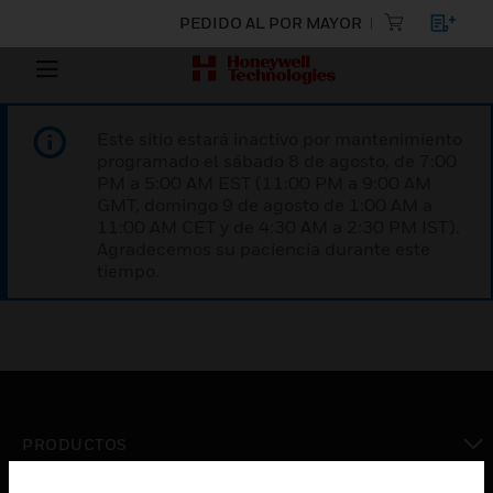
PEDIDO AL POR MAYOR
Este sitio estará inactivo por mantenimiento
programado el sábado 8 de agosto, de 7:00
PM a 5:00 AM EST (11:00 PM a 9:00 AM
GMT, domingo 9 de agosto de 1:00 AM a
11:00 AM CET y de 4:30 AM a 2:30 PM IST).
Agradecemos su paciencia durante este
tiempo.
PRODUCTOS
Cambiar vista