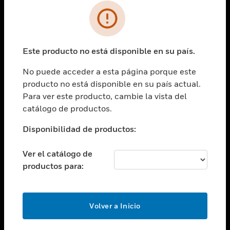
SOLUCIONES
Cambiar vista
INDUSTRIAS
Este producto no está disponible en su país.
Cambiar vista
ASISTENCIA
No puede acceder a esta página porque este
Cambiar vista
producto no está disponible en su país actual.
CARRERAS PROFESIONALES
Para ver este producto, cambie la vista del
Cambiar vista
catálogo de productos.
EMPRESA
Disponibilidad de productos:
Cambiar vista
CONTACTO
Ver el catálogo de
Cambiar vista
productos para:
LEGAL
Cambiar vista
SÍGANOS
Volver a Inicio