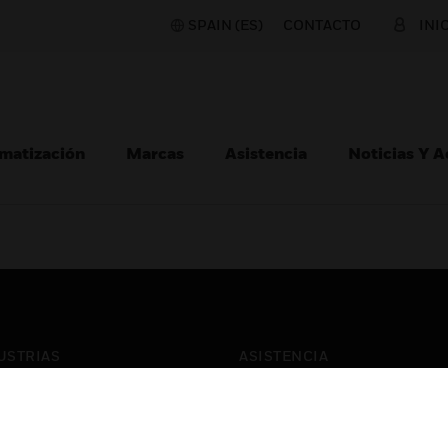
SPAIN (ES)
CONTACTO
INI
matización
Marcas
Asistencia
Noticias Y 
USTRIAS
ASISTENCIA
puertos
Localizar Un Socio
ros Comerciales
Formación