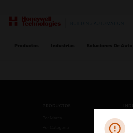
BUILDING AUTOMATION
Productos
Industrias
Soluciones De Auto
PRODUCTOS
IND
Por Marca
Aero
Por Categoría
Cent