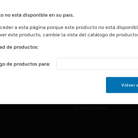
ros De Datos
Soporte Técnico
ación
Website Tutoriales Del Sitio We
o no está disponible en su país.
rnamentales Y Militares
eder a esta página porque este producto no está disponibl
CARRERAS PROFESIONALE
ción De La Salud
 ver este producto, cambie la vista del catálogo de producto
Carreras Profesionales
ación Superior
ad de productos:
Búsqueda De Trabajo
ción
cación E Industrial
ogo de productos para:
EMPRESA
cia Y Correcciones
Acerca De
or Minorista
Volver a
Eventos
ades Inteligentes
Noticias
Nuestras Marcas