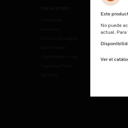
Cent
SOLUCIONES
Educ
Este product
Comodidad
Gube
No puede acc
Incendios
Aten
actual. Para
Edificios Saludables
Educ
Disponibilid
Optimización
Aten
Seguridad En Línea
Fabri
Ver el catál
Seguridad Física
Justi
Servicios
Sect
Ciud