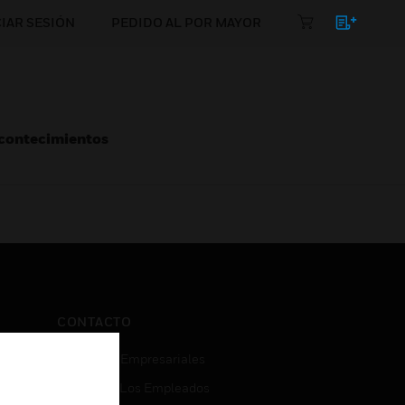
CIAR SESIÓN
PEDIDO AL POR MAYOR
Acontecimientos
CONTACTO
Consultas Empresariales
Acceso De Los Empleados