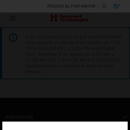
PEDIDO AL POR MAYOR
Este sitio estará inactivo por mantenimiento
programado el sábado 8 de agosto, de 7:00
PM a 5:00 AM EST (11:00 PM a 9:00 AM
GMT, domingo 9 de agosto de 1:00 AM a
11:00 AM CET y de 4:30 AM a 2:30 PM IST).
Agradecemos su paciencia durante este
tiempo.
PRODUCTOS
Cambiar vista