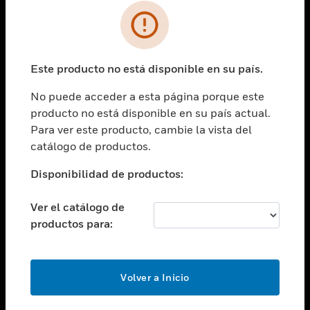
SOLUCIONES
Cambiar vista
INDUSTRIAS
Este producto no está disponible en su país.
Cambiar vista
ASISTENCIA
No puede acceder a esta página porque este
Cambiar vista
producto no está disponible en su país actual.
CARRERAS PROFESIONALES
Para ver este producto, cambie la vista del
Cambiar vista
catálogo de productos.
EMPRESA
Disponibilidad de productos:
Cambiar vista
CONTACTO
Ver el catálogo de
Cambiar vista
productos para:
LEGAL
Cambiar vista
SÍGANOS
Volver a Inicio