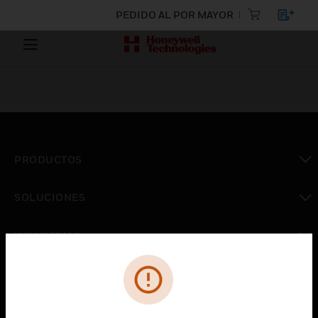
PEDIDO AL POR MAYOR
PRODUCTOS
Cambiar vista
SOLUCIONES
Cambiar vista
INDUSTRIAS
Cambiar vista
ASISTENCIA
Cambiar vista
CARRERAS PROFESIONALES