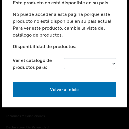
Este producto no está disponible en su país.
Cambiar vista
EMPRESA
No puede acceder a esta página porque este
producto no está disponible en su país actual.
Cambiar vista
Para ver este producto, cambie la vista del
CONTACTO
catálogo de productos.
Cambiar vista
LEGAL
Disponibilidad de productos:
Cambiar vista
SÍGANOS
Ver el catálogo de
productos para:
Volver a Inicio
Copyright © 2026 Honeywell International Inc.
Términos Y Condiciones
Declaración De Privacidad