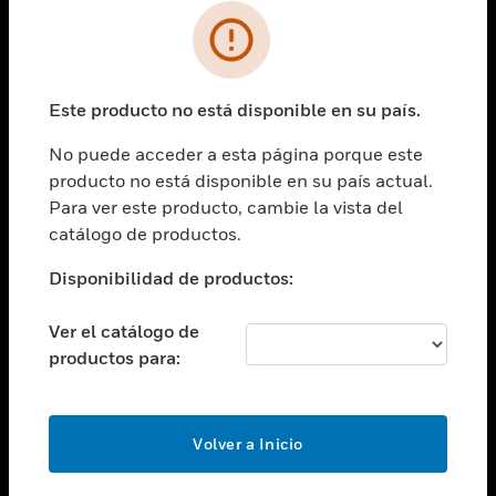
SOLUCIONES
Cambiar vista
INDUSTRIAS
Este producto no está disponible en su país.
Cambiar vista
ASISTENCIA
No puede acceder a esta página porque este
Cambiar vista
producto no está disponible en su país actual.
CARRERAS PROFESIONALES
Para ver este producto, cambie la vista del
Cambiar vista
catálogo de productos.
EMPRESA
Disponibilidad de productos:
Cambiar vista
CONTACTO
Ver el catálogo de
Cambiar vista
productos para:
LEGAL
Cambiar vista
SÍGANOS
Volver a Inicio