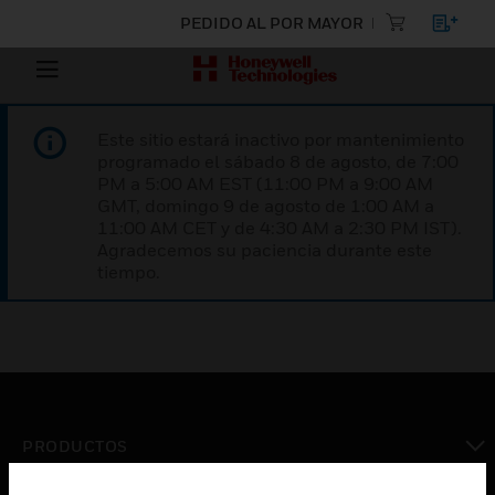
PEDIDO AL POR MAYOR
Este sitio estará inactivo por mantenimiento
programado el sábado 8 de agosto, de 7:00
PM a 5:00 AM EST (11:00 PM a 9:00 AM
GMT, domingo 9 de agosto de 1:00 AM a
11:00 AM CET y de 4:30 AM a 2:30 PM IST).
Agradecemos su paciencia durante este
tiempo.
PRODUCTOS
Cambiar vista