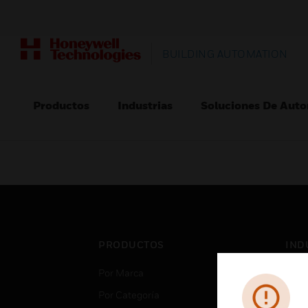
BUILDING AUTOMATION
Productos
Industrias
Soluciones De Auto
PRODUCTOS
IND
Por Marca
Aero
Por Categoría
Cent