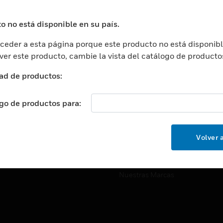
ros De Datos
Soporte Técnico
ación
Website Tutoriales Del Sitio We
o no está disponible en su país.
rnamentales Y Militares
eder a esta página porque este producto no está disponibl
CARRERAS PROFESIONALE
ción De La Salud
 ver este producto, cambie la vista del catálogo de producto
Carreras Profesionales
ación Superior
ad de productos:
Búsqueda De Trabajo
ción
cación E Industrial
ogo de productos para:
EMPRESA
cia Y Correcciones
Acerca De
or Minorista
Volver a
Eventos
ades Inteligentes
Noticias
Nuestras Marcas