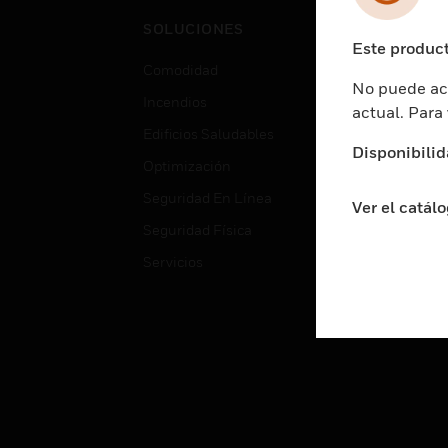
Cent
SOLUCIONES
Educ
Este product
Comodidad
Gube
No puede acc
Incendios
Aten
actual. Para
Edificios Saludables
Educ
Disponibilid
Optimización
Aten
Seguridad En Línea
Fabri
Ver el catál
Seguridad Física
Justi
Servicios
Sect
Ciud