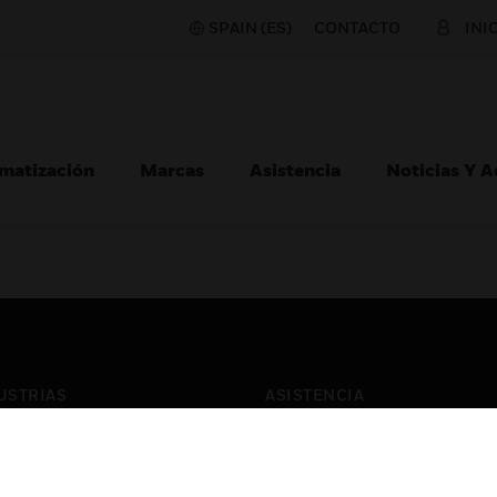
SPAIN (ES)
CONTACTO
INI
matización
Marcas
Asistencia
Noticias Y 
USTRIAS
ASISTENCIA
puertos
Localizar Un Socio
ros Comerciales
Formación