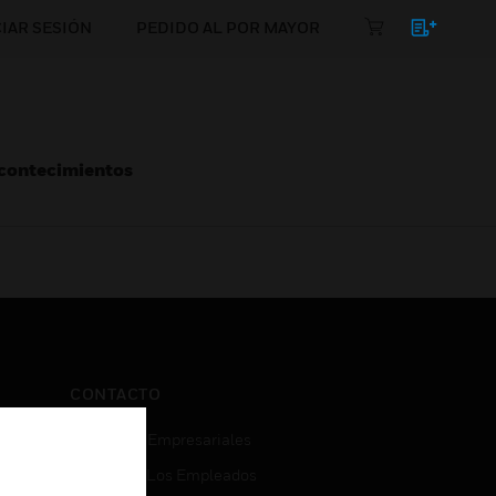
CIAR SESIÓN
PEDIDO AL POR MAYOR
Acontecimientos
CONTACTO
Consultas Empresariales
Acceso De Los Empleados