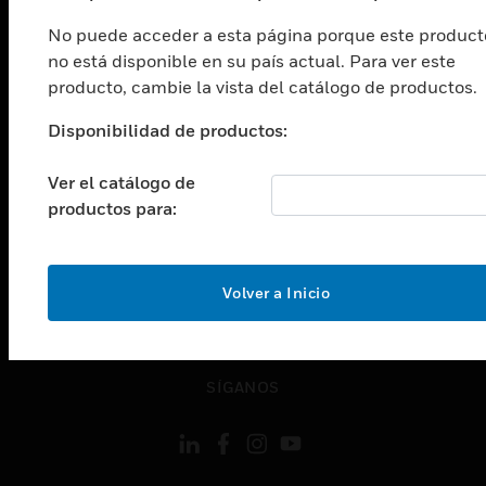
Cambiar vista
No puede acceder a esta página porque este product
INDUSTRIAS
no está disponible en su país actual. Para ver este
Cambiar vista
producto, cambie la vista del catálogo de productos.
ASISTENCIA
Disponibilidad de productos:
Cambiar vista
CARRERAS PROFESIONALES
Ver el catálogo de
Cambiar vista
productos para:
EMPRESA
Cambiar vista
CONTACTO
Volver a Inicio
Cambiar vista
LEGAL
Cambiar vista
SÍGANOS