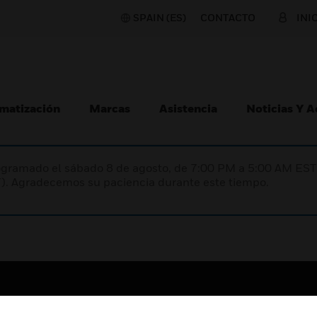
SPAIN (ES)
CONTACTO
INI
matización
Marcas
Asistencia
Noticias Y 
programado el sábado 8 de agosto, de 7:00 PM a 5:00 AM E
). Agradecemos su paciencia durante este tiempo.