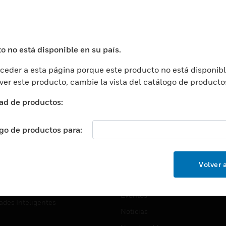
USTRIAS
ASISTENCIA
puertos
Localizar Un Socio
ros Comerciales
Formación
o no está disponible en su país.
ros De Datos
Soporte Técnico
eder a esta página porque este producto no está disponibl
ación
Website Tutoriales Del Sitio We
 ver este producto, cambie la vista del catálogo de producto
rnamentales Y Militares
CARRERAS PROFESIONALE
ad de productos:
ción De La Salud
Carreras Profesionales
ación Superior
ogo de productos para:
Búsqueda De Trabajo
ción
cación E Industrial
EMPRESA
Volver a
cia Y Correcciones
Acerca De
or Minorista
Eventos
ades Inteligentes
Noticias