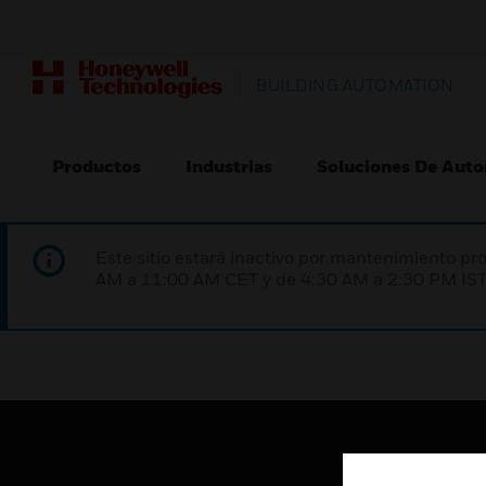
BUILDING AUTOMATION
Productos
Industrias
Soluciones De Auto
Este sitio estará inactivo por mantenimiento 
AM a 11:00 AM CET y de 4:30 AM a 2:30 PM IST