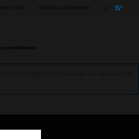
CIAR SESIÓN
PEDIDO AL POR MAYOR
Acontecimientos
ST (11:00 PM a 9:00 AM GMT, domingo 9 de agosto de 1:00