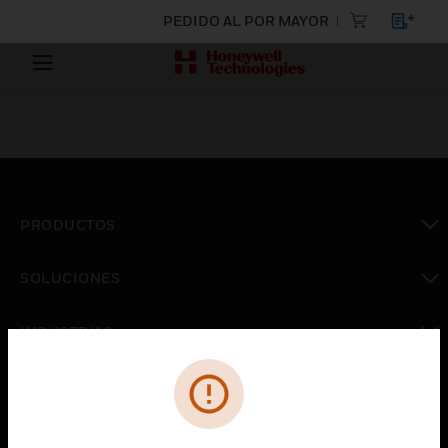
PEDIDO AL POR MAYOR
PRODUCTOS
Cambiar vista
SOLUCIONES
Cambiar vista
INDUSTRIAS
Cambiar vista
ASISTENCIA
Cambiar vista
CARRERAS PROFESIONALES