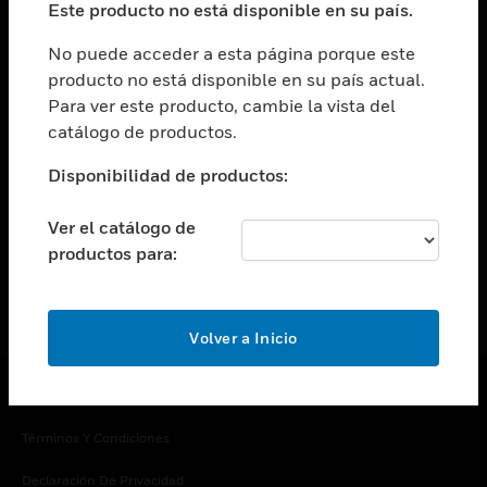
Este producto no está disponible en su país.
Cambiar vista
EMPRESA
No puede acceder a esta página porque este
producto no está disponible en su país actual.
Cambiar vista
Para ver este producto, cambie la vista del
CONTACTO
catálogo de productos.
Cambiar vista
LEGAL
Disponibilidad de productos:
Cambiar vista
SÍGANOS
Ver el catálogo de
productos para:
Volver a Inicio
Copyright © 2026 Honeywell International Inc.
Términos Y Condiciones
Declaración De Privacidad