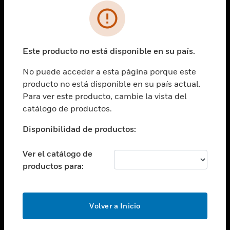
SOLUCIONES
Cambiar vista
INDUSTRIAS
Este producto no está disponible en su país.
Cambiar vista
ASISTENCIA
No puede acceder a esta página porque este
Cambiar vista
producto no está disponible en su país actual.
CARRERAS PROFESIONALES
Para ver este producto, cambie la vista del
Cambiar vista
catálogo de productos.
EMPRESA
Disponibilidad de productos:
Cambiar vista
CONTACTO
Ver el catálogo de
Cambiar vista
productos para:
LEGAL
Cambiar vista
SÍGANOS
Volver a Inicio