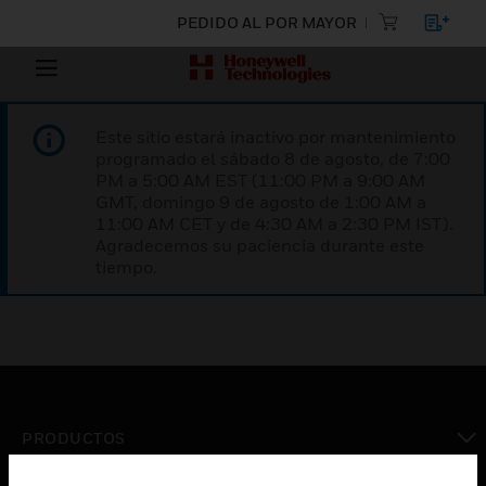
PEDIDO AL POR MAYOR
Este sitio estará inactivo por mantenimiento
programado el sábado 8 de agosto, de 7:00
PM a 5:00 AM EST (11:00 PM a 9:00 AM
GMT, domingo 9 de agosto de 1:00 AM a
11:00 AM CET y de 4:30 AM a 2:30 PM IST).
Agradecemos su paciencia durante este
tiempo.
PRODUCTOS
Cambiar vista