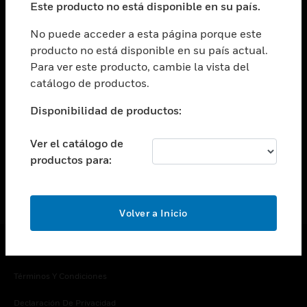
Este producto no está disponible en su país.
Cambiar vista
EMPRESA
No puede acceder a esta página porque este
producto no está disponible en su país actual.
Cambiar vista
Para ver este producto, cambie la vista del
CONTACTO
catálogo de productos.
Cambiar vista
LEGAL
Disponibilidad de productos:
Cambiar vista
SÍGANOS
Ver el catálogo de
productos para:
Volver a Inicio
Copyright © 2026 Honeywell International Inc.
Términos Y Condiciones
Declaración De Privacidad