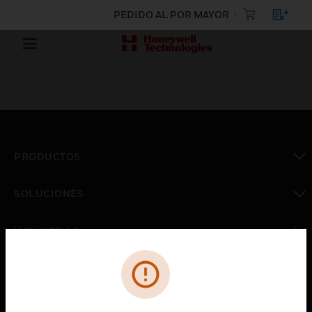
PEDIDO AL POR MAYOR
PRODUCTOS
Cambiar vista
SOLUCIONES
Cambiar vista
INDUSTRIAS
Cambiar vista
ASISTENCIA
Cambiar vista
CARRERAS PROFESIONALES