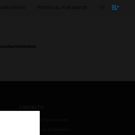
CIAR SESIÓN
PEDIDO AL POR MAYOR
Acontecimientos
CONTACTO
Consultas Empresariales
Acceso De Los Empleados