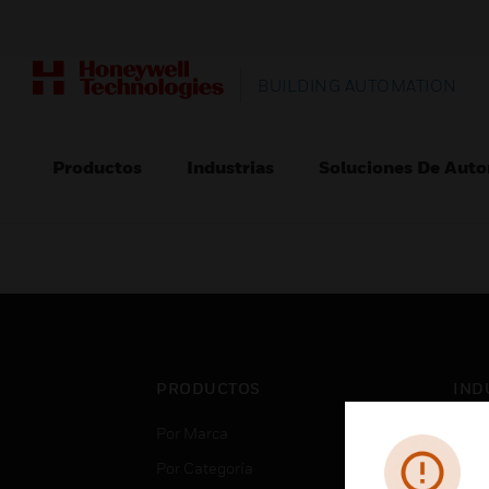
BUILDING AUTOMATION
Productos
Industrias
Soluciones De Auto
PRODUCTOS
IND
Por Marca
Aero
Por Categoría
Cent