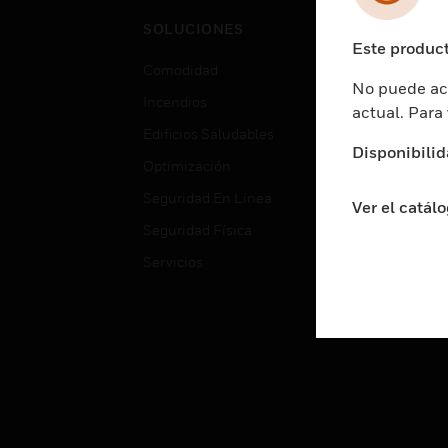
Cent
SOLUCIONES
Educ
Este product
Comodidad
Gube
No puede acc
Incendios
Aten
actual. Para
Edificios Saludables
Educ
Disponibilid
Optimización
Aten
Seguridad En Línea
Fabri
Ver el catál
Seguridad Física
Justi
Servicios
Sect
Ciud