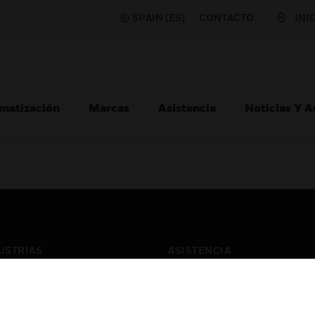
SPAIN (ES)
CONTACTO
INI
matización
Marcas
Asistencia
Noticias Y 
USTRIAS
ASISTENCIA
puertos
Localizar Un Socio
ros Comerciales
Formación