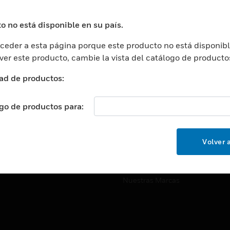
ros De Datos
Soporte Técnico
ación
Website Tutoriales Del Sitio We
o no está disponible en su país.
rnamentales Y Militares
eder a esta página porque este producto no está disponibl
CARRERAS PROFESIONALE
ción De La Salud
 ver este producto, cambie la vista del catálogo de producto
Carreras Profesionales
ación Superior
ad de productos:
Búsqueda De Trabajo
ción
cación E Industrial
ogo de productos para:
EMPRESA
cia Y Correcciones
Acerca De
or Minorista
Volver a
Eventos
ades Inteligentes
Noticias
Nuestras Marcas