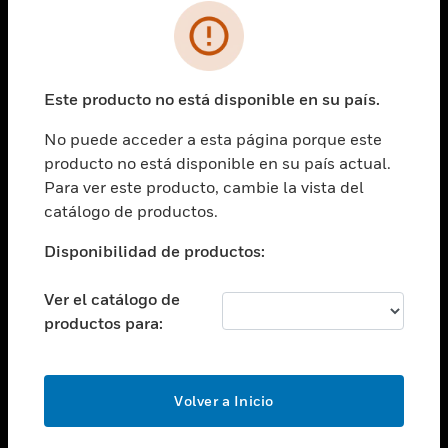
SOLUCIONES
Cambiar vista
INDUSTRIAS
Este producto no está disponible en su país.
Cambiar vista
ASISTENCIA
No puede acceder a esta página porque este
Cambiar vista
producto no está disponible en su país actual.
CARRERAS PROFESIONALES
Para ver este producto, cambie la vista del
Cambiar vista
catálogo de productos.
EMPRESA
Disponibilidad de productos:
Cambiar vista
CONTACTO
Ver el catálogo de
Cambiar vista
productos para:
LEGAL
Cambiar vista
SÍGANOS
Volver a Inicio