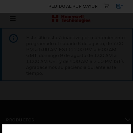
PEDIDO AL POR MAYOR
Este sitio estará inactivo por mantenimiento
programado el sábado 8 de agosto, de 7:00
PM a 5:00 AM EST (11:00 PM a 9:00 AM
GMT, domingo 9 de agosto de 1:00 AM a
11:00 AM CET y de 4:30 AM a 2:30 PM IST).
Agradecemos su paciencia durante este
tiempo.
PRODUCTOS
Cambiar vista