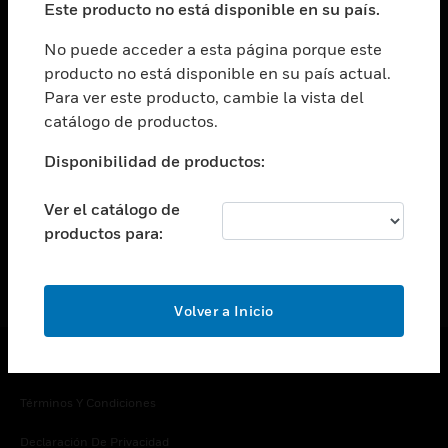
Este producto no está disponible en su país.
Cambiar vista
EMPRESA
No puede acceder a esta página porque este
producto no está disponible en su país actual.
Cambiar vista
Para ver este producto, cambie la vista del
CONTACTO
catálogo de productos.
Cambiar vista
LEGAL
Disponibilidad de productos:
Cambiar vista
SÍGANOS
Ver el catálogo de
productos para:
Volver a Inicio
Copyright © 2026 Honeywell International Inc.
Términos Y Condiciones
Declaración De Privacidad