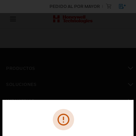
PEDIDO AL POR MAYOR
PRODUCTOS
Cambiar vista
SOLUCIONES
Cambiar vista
INDUSTRIAS
Cambiar vista
ASISTENCIA
Cambiar vista
CARRERAS PROFESIONALES