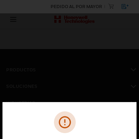
PEDIDO AL POR MAYOR
PRODUCTOS
Cambiar vista
SOLUCIONES
Cambiar vista
INDUSTRIAS
Cambiar vista
ASISTENCIA
Cambiar vista
CARRERAS PROFESIONALES