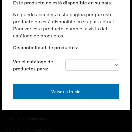
Este producto no está disponible en su país.
Cambiar vista
EMPRESA
No puede acceder a esta página porque este
producto no está disponible en su país actual.
Cambiar vista
Para ver este producto, cambie la vista del
CONTACTO
catálogo de productos.
Cambiar vista
LEGAL
Disponibilidad de productos:
Cambiar vista
SÍGANOS
Ver el catálogo de
productos para:
Volver a Inicio
Copyright © 2026 Honeywell International Inc.
Términos Y Condiciones
Declaración De Privacidad