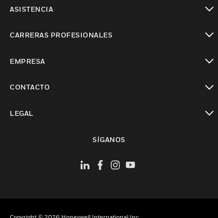
Cambiar vista
ASISTENCIA
Cambiar vista
CARRERAS PROFESIONALES
Cambiar vista
EMPRESA
Cambiar vista
CONTACTO
Cambiar vista
LEGAL
Cambiar vista
SÍGANOS
Copyright © 2026 Honeywell International Inc.