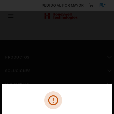
PEDIDO AL POR MAYOR
PRODUCTOS
Cambiar vista
SOLUCIONES
Cambiar vista
INDUSTRIAS
Cambiar vista
ASISTENCIA
Cambiar vista
CARRERAS PROFESIONALES