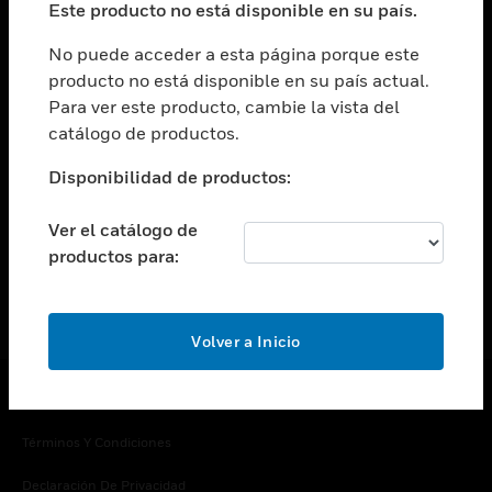
Este producto no está disponible en su país.
Cambiar vista
EMPRESA
No puede acceder a esta página porque este
producto no está disponible en su país actual.
Cambiar vista
Para ver este producto, cambie la vista del
CONTACTO
catálogo de productos.
Cambiar vista
LEGAL
Disponibilidad de productos:
Cambiar vista
SÍGANOS
Ver el catálogo de
productos para:
Volver a Inicio
Copyright © 2026 Honeywell International Inc.
Términos Y Condiciones
Declaración De Privacidad