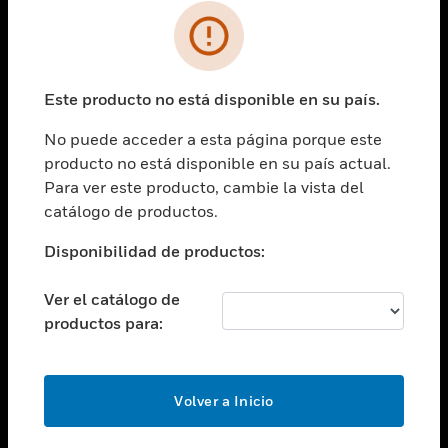
SOLUCIONES
Cambiar vista
INDUSTRIAS
Este producto no está disponible en su país.
Cambiar vista
ASISTENCIA
No puede acceder a esta página porque este
Cambiar vista
producto no está disponible en su país actual.
CARRERAS PROFESIONALES
Para ver este producto, cambie la vista del
Cambiar vista
catálogo de productos.
EMPRESA
Disponibilidad de productos:
Cambiar vista
CONTACTO
Ver el catálogo de
Cambiar vista
productos para:
LEGAL
Cambiar vista
SÍGANOS
Volver a Inicio