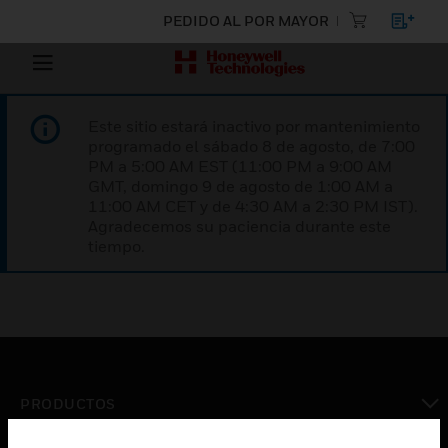
PEDIDO AL POR MAYOR
Este sitio estará inactivo por mantenimiento
programado el sábado 8 de agosto, de 7:00
PM a 5:00 AM EST (11:00 PM a 9:00 AM
GMT, domingo 9 de agosto de 1:00 AM a
11:00 AM CET y de 4:30 AM a 2:30 PM IST).
Agradecemos su paciencia durante este
tiempo.
PRODUCTOS
Cambiar vista